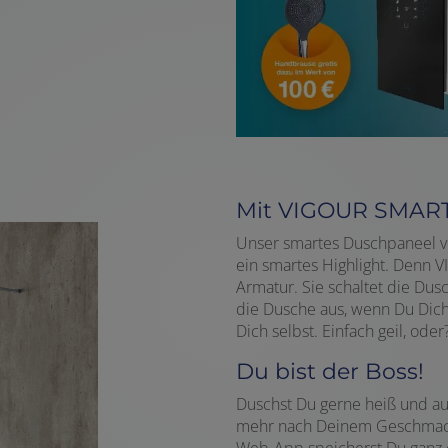
Mit VIGOUR SMART w
Unser smartes Duschpaneel ve
ein smartes Highlight. Denn
Armatur. Sie schaltet die Dus
die Dusche aus, wenn Du Dich 
Dich selbst. Einfach geil, oder
Du bist der Boss!
Duschst Du gerne heiß und au
mehr nach Deinem Geschmack?
Web-App speicherst Du ganz 