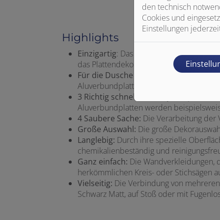
den technisch notwend
Cookies und eingesetz
Einstellungen jederzei
Highlights
Einzigartig
: Das gibt es nur bei uns: Ei
Einstell
das Plattendekor um die Abschlusskante
Für die Dusche und darüber hinaus:
Di
Aluverbundplatten.
3
Richtig schnell:
Diese Systemplatten s
Aluverbundplatten werden beispielsweise 
4
Saubere Sache:
Die Verarbeitung der
Große Auswahl:
Die große Dekorauswahl b
Langlebig:
Durch ihre spezielle Oberflä
chemikalienbeständig und reinigungsfreu
Ganz einfach:
Die Wandverkleidungen, d
herkömmlichen Kreis- oder Stichsägen a
Vielseitig:
Die Verbindung von mehreren 
Schwarz Matt, auf Stoß oder mit Fugenlos