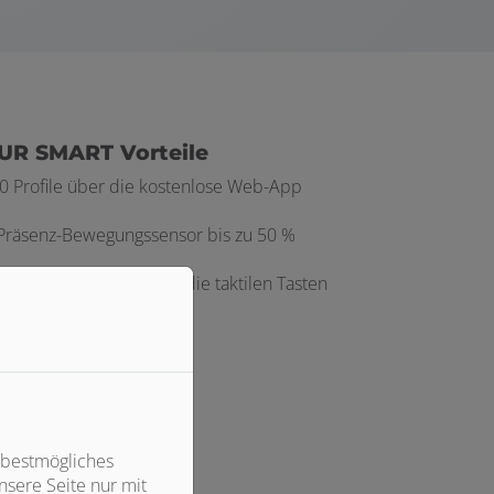
UR SMART Vorteile
0 Profile über die kostenlose Web-App
Präsenz-Bewegungssensor bis zu 50 %
t seifigen Händen über die taktilen Tasten
ett vorbereitete
ll installiert
 bestmögliches
sere Seite nur mit