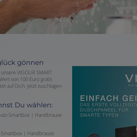
glück gönnen
Dir unsere VIGOUR SMART
rt von 100 Euro gratis
et auf Dich. Jetzt zuschlagen
nnst Du wählen:
utz-Smartbox | Handbrause
-Smartbox | Handbrause