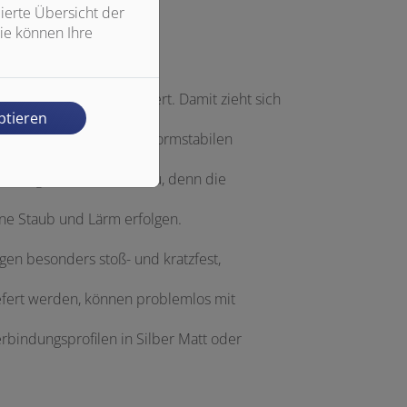
ierte Übersicht der
ie können Ihre
ebördelter Kante geliefert. Damit zieht sich
ptieren
lebigen, 3 mm starken, formstabilen
isierung oder den Neubau, denn die
ne Staub und Lärm erfolgen.
en besonders stoß- und kratzfest,
efert werden, können problemlos mit
bindungsprofilen in Silber Matt oder