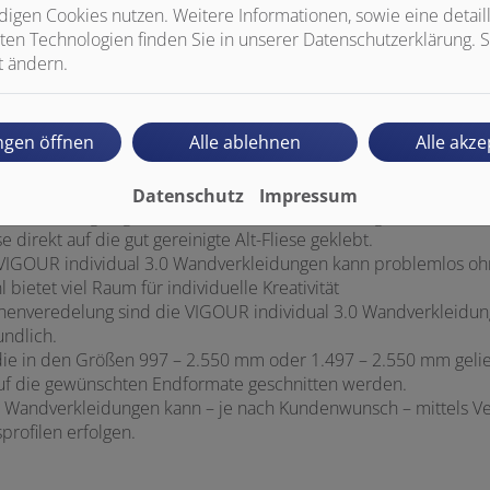
igen Cookies nutzen. Weitere Informationen, sowie eine detaill
ten Technologien finden Sie in unserer Datenschutzerklärung. S
t ändern.
ne Kante der VIGOUR individual 3.0 Wandverkleidungen wird mit g
ungen öffnen
Alle ablehnen
Alle akze
 herum.
e VIGOUR individual 3.0 Wandverkleidungen bestehen aus lang
Datenschutz
Impressum
ind bestens geeignet für die schnelle Renovierung, Teilmodern
direkt auf die gut gereinigte Alt-Fliese geklebt.
 VIGOUR individual 3.0 Wandverkleidungen kann problemlos oh
ietet viel Raum für individuelle Kreativität
chenveredelung sind die VIGOUR individual 3.0 Wandverkleidung
ndlich.
ie in den Größen 997 – 2.550 mm oder 1.497 – 2.550 mm geli
uf die gewünschten Endformate geschnitten werden.
Wandverkleidungen kann – je nach Kundenwunsch – mittels Ver
profilen erfolgen.