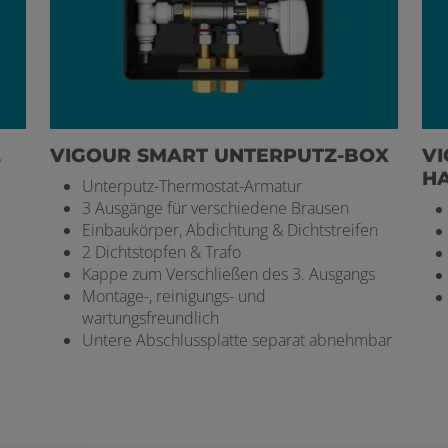
L
VIGOUR SMART UNTERPUTZ-BOX
VI
H
Unterputz-Thermostat-Armatur
3 Ausgänge für verschiedene Brausen
Einbaukörper, Abdichtung & Dichtstreifen
2 Dichtstopfen & Trafo
Kappe zum Verschließen des 3. Ausgangs
Montage-, reinigungs- und
wartungsfreundlich
Untere Abschlussplatte separat abnehmbar