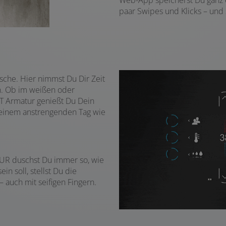
paar Swipes und Klicks – und s
usche. Hier nimmst Du Dir Zeit
en. Ob im weißen oder
 Armatur genießt Du Dein
 einem anstrengenden Tag wie
GOUR duschst Du immer so, wie
in soll, stellst Du die
 auch mit seifigen Fingern.