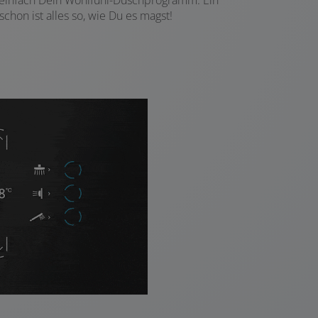
chon ist alles so, wie Du es magst!