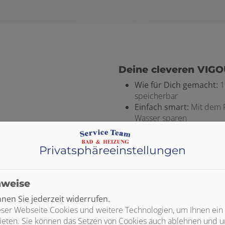
Deine cleveren VIGO
Wie für Dich gemacht:
1
speicherbar
Einfach smart:
Mit dem 
Wasser sparen
Easy bedienbar:
Auch mi
 um die für dieses Element
einstellbar
kzeptieren.
Privatsphäre­einstellungen
Einfache Montage:
Kompl
Unterputzlösung blitzschne
nweise
en Sie jederzeit widerrufen.
ser Webseite Cookies und weitere Technologien, um Ihnen ein
ieten. Sie können das Setzen von Cookies auch ablehnen und un