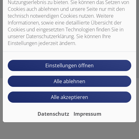
Nutzungserlebnis zu bieten. Sie können das Setzen von
Moderne Küchen setzen auf Klarheit – der
Cookies auch ablehnen und unsere Seite nur mit den
WATERCHAMPION folgt diesem Prinzip. Er ersetzt gleich
technisch notwendigen Cookies nutzen. Weitere
mehrere Geräte: Wasserkocher, Filterkanne, Sprudler.
Informationen, sowie eine detaillierte Übersicht der
Das schafft Platz, reduziert den Stromverbrauch und
Cookies und eingesetzten Technologien finden Sie in
sorgt für eine aufgeräumte Optik. Weniger ist hier
unserer Datenschutzerklärung. Sie können Ihre
wirklich mehr. Mehr Komfort. Mehr Design. Mehr
Einstellungen jederzeit ändern.
Freiheit.
Einstellungen öffnen
Alle ablehnen
Alle akzeptieren
DIE WASSERFUNKTIONEN IM
ÜBERBLICK
Datenschutz
Impressum